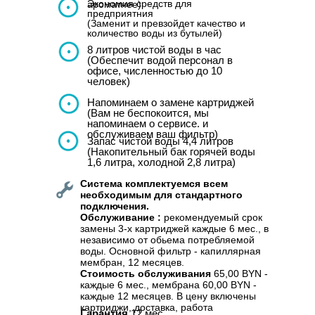
Экономия средств для
ароматнее)
предприятния
(Заменит и превзойдет качество и
количество воды из бутылей)
8 литров чистой воды в час
(Обеспечит водой персонал в
офисе, численностью до 10
человек)
Напоминаем о замене картриджей
(Вам не беспокоится, мы
напоминаем о сервисе. и
обслуживаем ваш фильтр)
Запас чистой воды 4,4 литров
(Накопительный бак горячей воды
1,6 литра, холодной 2,8 литра)
Система комплектуемся всем
необходимым для стандартного
подключения.
Обслуживание :
рекомендуемый срок
замены 3-х картриджей каждые 6 мес., в
независимо от обьема потребляемой
воды. Основной фильтр - капиллярная
мембран, 12 месяцев.
Стоимость обслуживания
65,00 BYN -
каждые 6 мес., мембрана 60,00 BYN -
каждые 12 месяцев. В цену включены
картриджи, доставка, работа
Гарантия
12 мес.