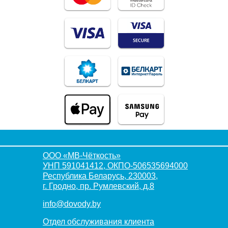
ООО «МВ-Чёткость»
УНП 591041412, ОКПО-506535694000
Республика Беларусь, 230003,
г. Гродно, пр. Румлевский, д.8
info@dovody.by
Отдел обслуживания клиента