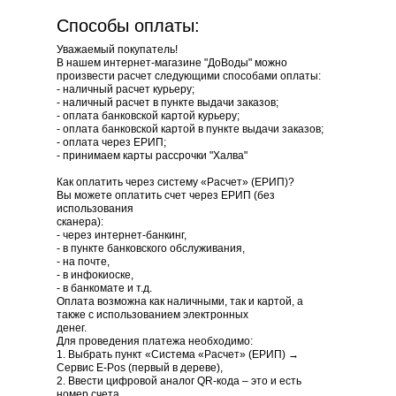
Способы оплаты:
Уважаемый покупатель!
В нашем интернет-магазине "ДоВоды" можно
произвести расчет следующими способами оплаты:
+37529 88 028 02
- наличный расчет курьеру;
- наличный расчет в пункте выдачи заказов;
- оплата банковской картой курьеру;
- оплата банковской картой в пункте выдачи заказов;
- оплата через ЕРИП;
- принимаем карты рассрочки "Халва"
Как оплатить через систему «Расчет» (ЕРИП)?
Вы можете оплатить счет через ЕРИП (без
использования
сканера):
- через интернет-банкинг,
- в пункте банковского обслуживания,
- на почте,
- в инфокиоске,
- в банкомате и т.д.
Оплата возможна как наличными, так и картой, а
также с использованием электронных
денег.
Для проведения платежа необходимо:
1. Выбрать пункт «Система «Расчет» (ЕРИП) →
Сервис E-Pos (первый в дереве),
2. Ввести цифровой аналог QR-кода – это и есть
номер счета,