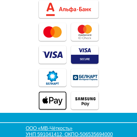
ООО «МВ-Чёткость»
УНП 591041412, ОКПО-506535694000