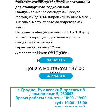
пароварке, увлажнителе воздуха).
Система комплектуется всем необходимым
для стандартного подключения.
Обслуживание:
рекомендуемый ресурс
картриджей до 1500 литров или каждые 6 мес. ,
в независимости от объема потребляемой
воды.
Стоимость обслуживания
55,00 BYN. В цену
включены картриджи , доставка и работа
специалиста по замене.
Гарантия
на систему 12 мес.
Цена 112,00
Доставка
по Гродно бесплатная.
BYN
ЗАКАЗАТЬ
Цена с монтажом 137,00
BYN
ЗАКАЗАТЬ
г. Гродно, Румлевский проспект 8
, помещение 5, 230003
Время работы : пн-птн : 10:00 - 19:00
суб : 10:00 - 15:00