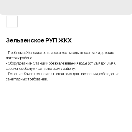
Зельвенское РУП ЖКХ
- Проблема: Железистость и жесткость воды в поселках и детских
лагерях района.
- Оборудование: Станции обезжелезивания воды (от 2 м³ до 10 м³),
сервисное обслуживание по всему району.
- Решение: Качественная питьевая вода для населения, соблюдение
санитарных требований.